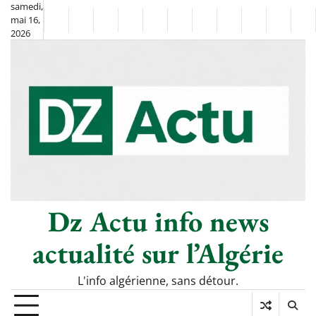
Skip
samedi,
mai 16,
to
Non
La
2026
content
Flash
Sport
classé
Diaspora
Chronique
Société
Culture
Monde
Économie
Tech
Po
Info
de
&
Moh
Numér
Berkane
–
Le
Thé
Froid
Dz Actu info news
actualité sur l’Algérie
L'info algérienne, sans détour.