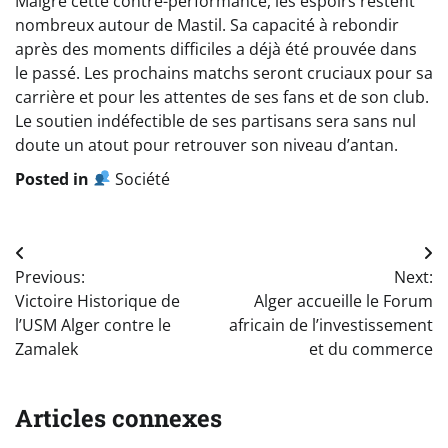
Malgré cette contre-performance, les espoirs restent
nombreux autour de Mastil. Sa capacité à rebondir
après des moments difficiles a déjà été prouvée dans
le passé. Les prochains matchs seront cruciaux pour sa
carrière et pour les attentes de ses fans et de son club.
Le soutien indéfectible de ses partisans sera sans nul
doute un atout pour retrouver son niveau d’antan.
Posted in
Société
Navigation
Previous:
Next:
de
Victoire Historique de
Alger accueille le Forum
l’article
l’USM Alger contre le
africain de l’investissement
Zamalek
et du commerce
Articles connexes