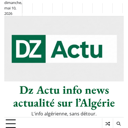
Skip
dimanche,
mai 10,
to
Non
La
2026
content
Flash
Sport
classé
Diaspora
Chronique
Société
Culture
Monde
Économi
Tech
Info
de
&
Moh
Numé
Berkane
–
Le
Thé
Froid
Dz Actu info news
actualité sur l’Algérie
L'info algérienne, sans détour.