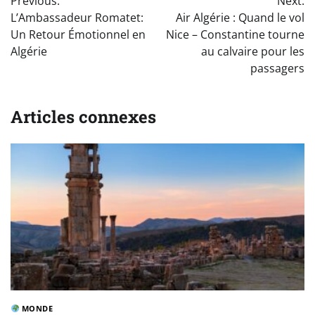
Previous:
Next:
de
L’Ambassadeur Romatet:
Air Algérie : Quand le vol
l’article
Un Retour Émotionnel en
Nice – Constantine tourne
Algérie
au calvaire pour les
passagers
Articles connexes
MONDE