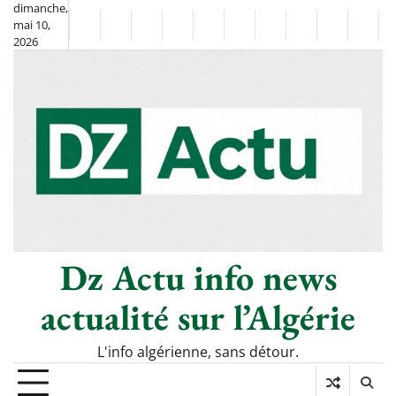
Skip
dimanche,
mai 10,
to
Non
La
2026
content
Flash
Sport
classé
Diaspora
Chronique
Société
Culture
Monde
Économi
Tech
Info
de
&
Moh
Numé
Berkane
–
Le
Thé
Froid
Dz Actu info news
actualité sur l’Algérie
L'info algérienne, sans détour.