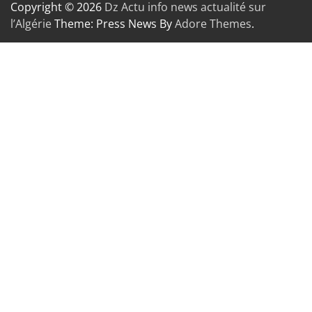
Copyright © 2026
Dz Actu info news actualité sur
l’Algérie
Theme: Press News By
Adore Themes
.