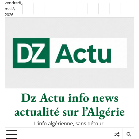
Skip
vendredi,
mai 8,
to
Non
La
2026
content
Flash
Sport
classé
Diaspora
Chronique
Société
Culture
Monde
Économie
Tech
P
Info
de
&
Moh
Numé
Berkane
–
Le
Thé
Froid
Dz Actu info news
actualité sur l’Algérie
L'info algérienne, sans détour.