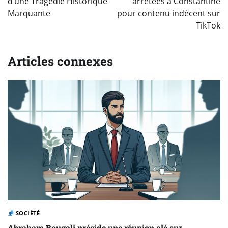
l’article
d’une Tragédie Historique
arrêtées à Constantine
Marquante
pour contenu indécent sur
TikTok
Articles connexes
SOCIÉTÉ
Abraham Bougali préside une réunion clé sur