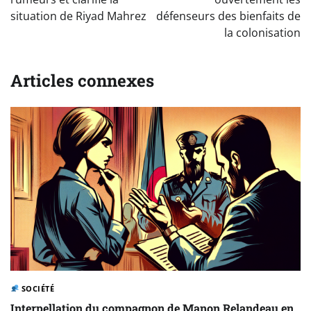
l’article
situation de Riyad Mahrez
défenseurs des bienfaits de
la colonisation
Articles connexes
SOCIÉTÉ
Interpellation du compagnon de Manon Relandeau en