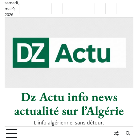
Skip
samedi,
mai 9,
to
Non
La
2026
content
Flash
Sport
classé
Diaspora
Chronique
Société
Culture
Monde
Économie
Tech
Po
Info
de
&
Moh
Numér
Berkane
–
Le
Thé
Froid
Dz Actu info news
actualité sur l’Algérie
L'info algérienne, sans détour.