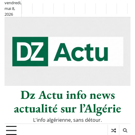
Skip
vendredi,
mai 8,
to
Non
La
2026
content
Flash
Sport
classé
Diaspora
Chronique
Société
Culture
Monde
Économie
Tech
P
Info
de
&
Moh
Numé
Berkane
–
Le
Thé
Froid
Dz Actu info news
actualité sur l’Algérie
L'info algérienne, sans détour.