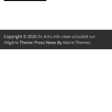
Copyright © 2026
Dz Actu info news actualité sur
l’Algérie
Theme: Press News By
Adore Themes
.