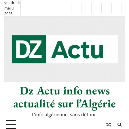
Skip
vendredi,
mai 8,
to
Non
La
2026
content
Flash
Sport
classé
Diaspora
Chronique
Société
Culture
Monde
Économie
Tech
P
Info
de
&
Moh
Numé
Berkane
–
Le
Thé
Froid
Dz Actu info news
actualité sur l’Algérie
L'info algérienne, sans détour.