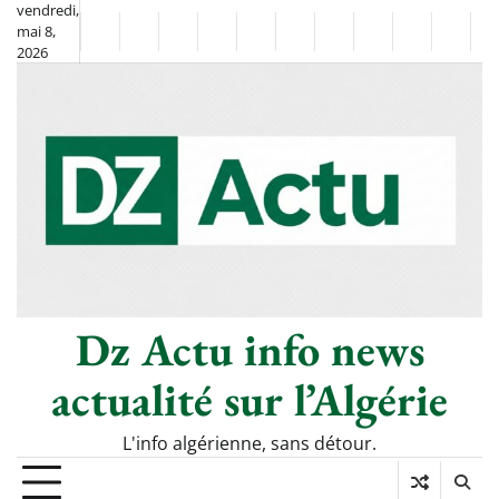
Skip
vendredi,
mai 8,
to
Non
La
2026
content
Flash
Sport
classé
Diaspora
Chronique
Société
Culture
Monde
Économie
Tech
P
Info
de
&
Moh
Numé
Berkane
–
Le
Thé
Froid
Dz Actu info news
actualité sur l’Algérie
L'info algérienne, sans détour.