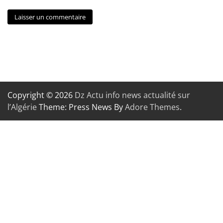
Copyright © 2026
Dz Actu info news actualité sur
l’Algérie
Theme: Press News By
Adore Themes
.