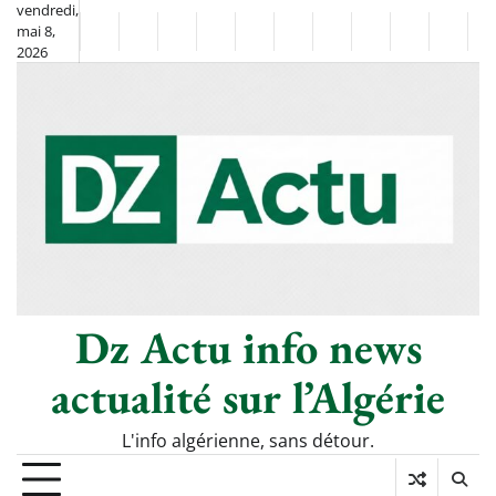
Skip
vendredi,
mai 8,
to
Non
La
2026
content
Flash
Sport
classé
Diaspora
Chronique
Société
Culture
Monde
Économie
Tech
P
Info
de
&
Moh
Numé
Berkane
–
Le
Thé
Froid
Dz Actu info news
actualité sur l’Algérie
L'info algérienne, sans détour.