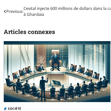
Navigation
Cevital injecte 600 millions de dollars dans la c
Previous:
à Ghardaïa
de
l’article
Articles connexes
SOCIÉTÉ