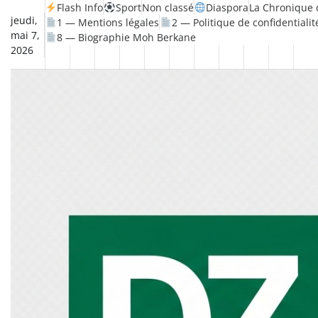
Skip
Flash Info
Sport
Non classé
Diaspora
La Chronique 
jeudi,
1 — Mentions légales
2 — Politique de confidentialit
to
mai 7,
8 — Biographie Moh Berkane
content
2026
Non
La
Flash
Sport
classé
Diaspora
Chronique
Société
Culture
Monde
Économie
Tech
Po
Info
de
&
Moh
Numér
Berkane
–
Le
Thé
Froid