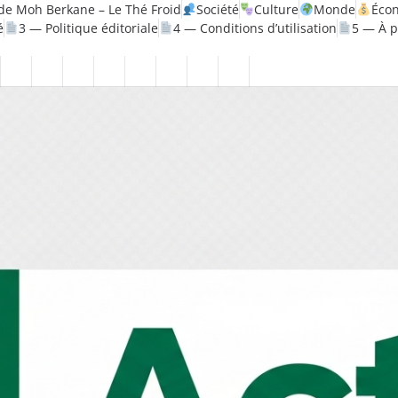
de Moh Berkane – Le Thé Froid
Société
Culture
Monde
Éco
é
3 — Politique éditoriale
4 — Conditions d’utilisation
5 — À 
litique
Santé
1
2
3
4
5
6
7
8
—
—
—
—
—
—
—
—
ique
Mentions
Politique
Politique
Conditions
À
Contact
Page
Biographie
légales
de
éditoriale
d’utilisation
propos
Accueil
Moh
confidentialité
Berkane