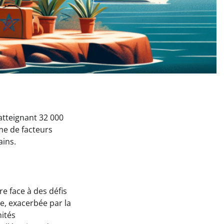
atteignant 32 000
me de facteurs
ains.
e face à des défis
e, exacerbée par la
ités