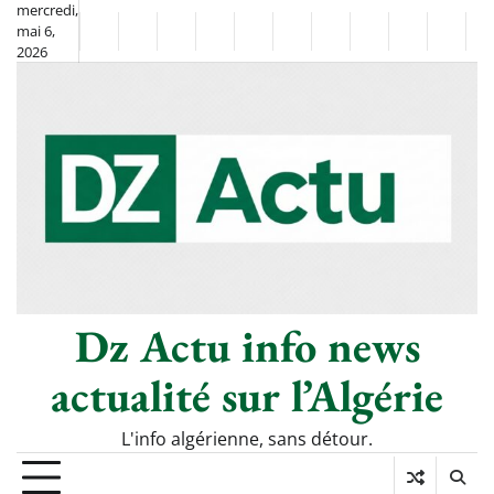
Skip
mercredi,
mai 6,
to
Non
La
2026
content
Flash
Sport
classé
Diaspora
Chronique
Société
Culture
Monde
Économie
Tech
P
Info
de
&
Moh
Numé
Berkane
–
Le
Thé
Froid
Dz Actu info news
actualité sur l’Algérie
L'info algérienne, sans détour.