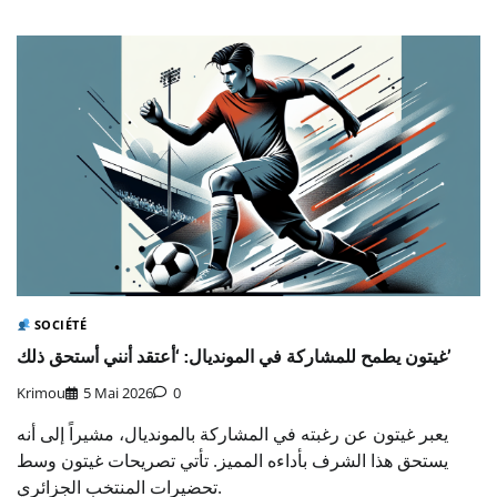
SOCIÉTÉ
غيتون يطمح للمشاركة في المونديال: ‘أعتقد أنني أستحق ذلك’
Krimou
5 Mai 2026
0
يعبر غيتون عن رغبته في المشاركة بالمونديال، مشيراً إلى أنه
يستحق هذا الشرف بأداءه المميز. تأتي تصريحات غيتون وسط
تحضيرات المنتخب الجزائري.