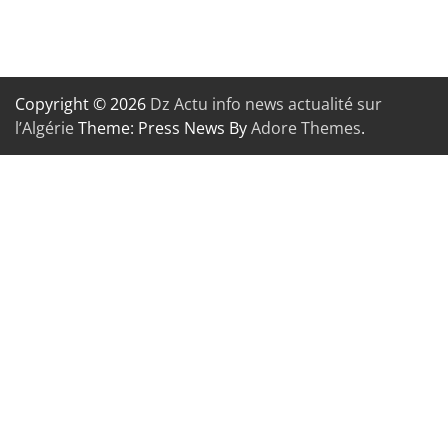
Copyright © 2026
Dz Actu info news actualité sur
l’Algérie
Theme: Press News By
Adore Themes
.