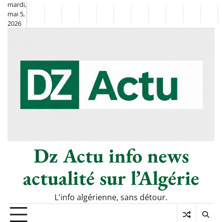
Skip
mardi,
mai 5,
to
Non
La
2026
content
Flash
Sport
classé
Diaspora
Chronique
Société
Culture
Monde
Économie
Tech
Pol
Info
de
&
Moh
Numéri
Berkane
–
Le
Thé
Froid
Dz Actu info news
actualité sur l’Algérie
L'info algérienne, sans détour.