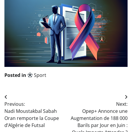
Posted in
Sport
Navigation
Previous:
Next:
de
Nadi Moustakbal Sabah
Opep+ Annonce une
l’article
Oran remporte la Coupe
Augmentation de 188 000
d’Algérie de Futsal
Barils par Jour en Juin :