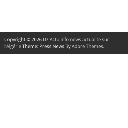
Copyright © 2026
Dz Actu info news actualité sur
l’Algérie
Theme: Press News By
Adore Themes
.