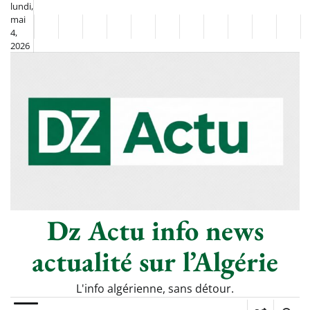
Skip
lundi,
mai
to
Non
La
4,
content
2026
Flash
Sport
classé
Diaspora
Chronique
Culture
Monde
Société
Économie
Tech
Poli
Info
de
&
Moh
Numériq
Berkane
–
Le
Thé
Froid
Dz Actu info news
actualité sur l’Algérie
L'info algérienne, sans détour.