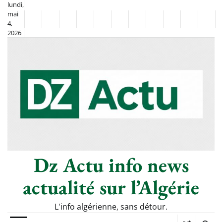
Skip
lundi,
mai
to
Non
La
4,
content
2026
Flash
Sport
classé
Diaspora
Chronique
Culture
Monde
Société
Économie
Tech
Poli
Info
de
&
Moh
Numériq
Berkane
–
Le
Thé
Froid
Dz Actu info news
actualité sur l’Algérie
L'info algérienne, sans détour.