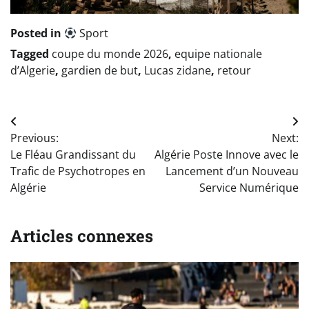
Posted in
Sport
Tagged
coupe du monde 2026
,
equipe nationale
d’Algerie
,
gardien de but
,
Lucas zidane
,
retour
Navigation
Previous:
Next:
de
Le Fléau Grandissant du
Algérie Poste Innove avec le
l’article
Trafic de Psychotropes en
Lancement d’un Nouveau
Algérie
Service Numérique
Articles connexes