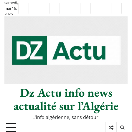
Skip
samedi,
mai 16,
to
Non
La
2026
content
Flash
Sport
classé
Diaspora
Chronique
Société
Culture
Monde
Économie
Tech
Po
Info
de
&
Moh
Numér
Berkane
–
Le
Thé
Froid
Dz Actu info news
actualité sur l’Algérie
L'info algérienne, sans détour.