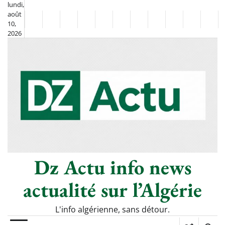
Skip
lundi,
août
to
Non
La
10,
content
2026
Flash
Sport
classé
Diaspora
Chronique
Société
Culture
Monde
Économie
Tech
Poli
Info
de
&
Moh
Numériq
Berkane
–
Le
Thé
Froid
Dz Actu info news
actualité sur l’Algérie
L'info algérienne, sans détour.