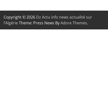
Copyright © 2026
Dz Actu info news actualité sur
l’Algérie
Theme: Press News By
Adore Themes
.