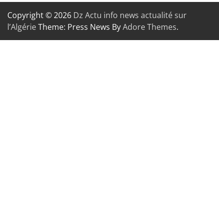
Copyright © 2026
Dz Actu info news actualité sur
l’Algérie
Theme: Press News By
Adore Themes
.