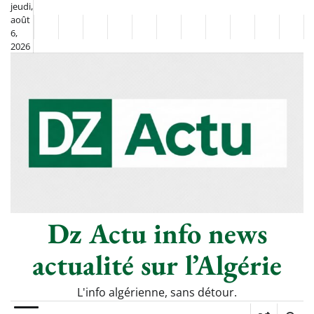
Skip
jeudi,
août
to
Non
La
6,
content
2026
Flash
Sport
classé
Diaspora
Chronique
Société
Culture
Monde
Économie
Tech
Poli
Info
de
&
Moh
Numériq
Berkane
–
Le
Thé
Froid
Dz Actu info news
actualité sur l’Algérie
L'info algérienne, sans détour.