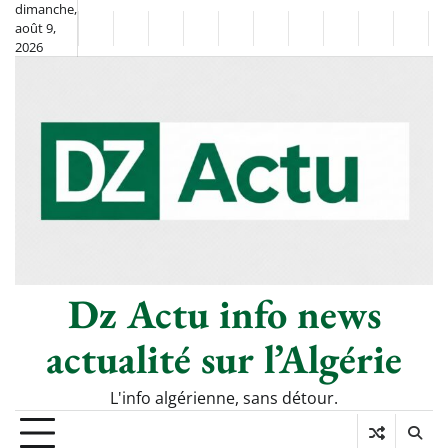
Skip
dimanche,
août 9,
to
Non
La
2026
content
Flash
Sport
classé
Diaspora
Chronique
Société
Culture
Monde
Économi
Tech
Info
de
&
Moh
Numé
Berkane
–
Le
Thé
Froid
Dz Actu info news
actualité sur l’Algérie
L'info algérienne, sans détour.