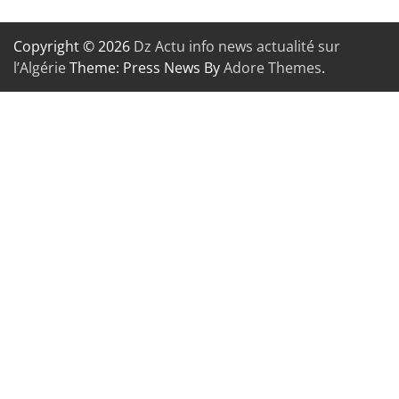
Copyright © 2026
Dz Actu info news actualité sur
l’Algérie
Theme: Press News By
Adore Themes
.