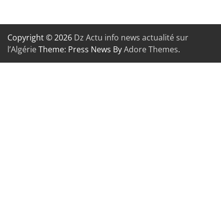
Copyright © 2026
Dz Actu info news actualité sur
l’Algérie
Theme: Press News By
Adore Themes
.