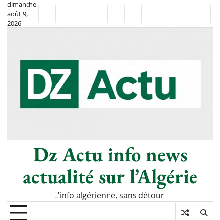
Skip
dimanche,
août 9,
to
Non
La
2026
content
Flash
Sport
classé
Diaspora
Chronique
Société
Culture
Monde
Économi
Tech
Info
de
&
Moh
Numé
Berkane
–
Le
Thé
Froid
Dz Actu info news
actualité sur l’Algérie
L'info algérienne, sans détour.