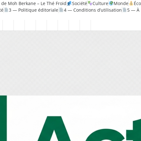
 de Moh Berkane – Le Thé Froid
Société
Culture
Monde
Éc
té
3 — Politique éditoriale
4 — Conditions d’utilisation
5 — À
olitique
Santé
1
2
3
4
5
6
7
8
—
—
—
—
—
—
—
—
rique
Mentions
Politique
Politique
Conditions
À
Contact
Page
Biographie
légales
de
éditoriale
d’utilisation
propos
Accueil
Moh
confidentialité
Berkane