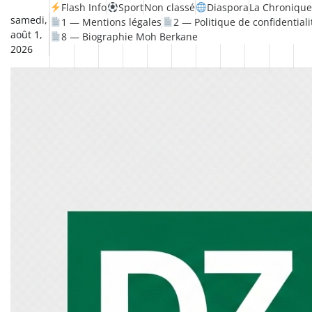
Skip
Flash Info
Sport
Non classé
Diaspora
La Chronique
samedi,
1 — Mentions légales
2 — Politique de confidentiali
to
août 1,
8 — Biographie Moh Berkane
content
2026
Non
La
Flash
Sport
classé
Diaspora
Chronique
Société
Culture
Monde
Économie
Tech
P
Info
de
&
Moh
Numé
Berkane
–
Le
Thé
Froid