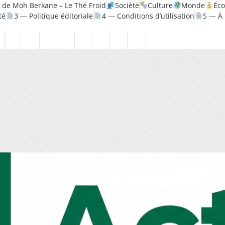
 de Moh Berkane – Le Thé Froid
Société
Culture
Monde
Éc
té
3 — Politique éditoriale
4 — Conditions d’utilisation
5 — À
olitique
Santé
1
2
3
4
5
6
7
8
—
—
—
—
—
—
—
—
rique
Mentions
Politique
Politique
Conditions
À
Contact
Page
Biographie
légales
de
éditoriale
d’utilisation
propos
Accueil
Moh
confidentialité
Berkane