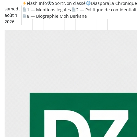
Skip
Flash Info
Sport
Non classé
Diaspora
La Chronique
samedi,
1 — Mentions légales
2 — Politique de confidentiali
to
août 1,
8 — Biographie Moh Berkane
content
2026
Non
La
Flash
Sport
classé
Diaspora
Chronique
Société
Culture
Monde
Économie
Tech
P
Info
de
&
Moh
Numé
Berkane
–
Le
Thé
Froid