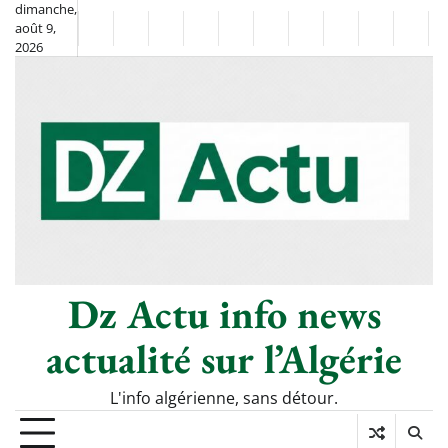
Skip
dimanche,
août 9,
to
Non
La
2026
content
Flash
Sport
classé
Diaspora
Chronique
Société
Culture
Monde
Économi
Tech
Info
de
&
Moh
Numé
Berkane
–
Le
Thé
Froid
Dz Actu info news
actualité sur l’Algérie
L'info algérienne, sans détour.