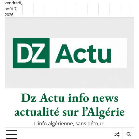
Skip
vendredi,
août 7,
to
Non
La
2026
content
Flash
Sport
classé
Diaspora
Chronique
Société
Culture
Monde
Économie
Tech
P
Info
de
&
Moh
Numé
Berkane
–
Le
Thé
Froid
Dz Actu info news
actualité sur l’Algérie
L'info algérienne, sans détour.