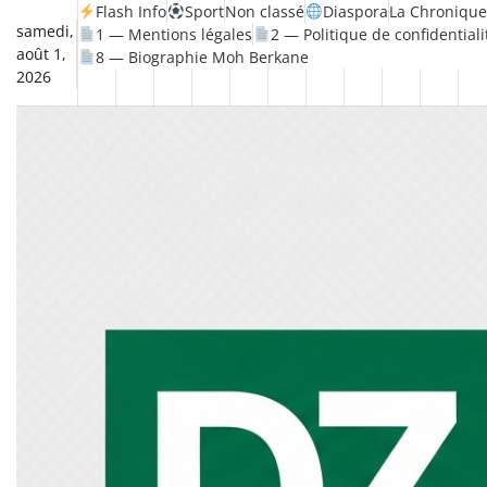
Skip
Flash Info
Sport
Non classé
Diaspora
La Chronique
samedi,
1 — Mentions légales
2 — Politique de confidentiali
to
août 1,
8 — Biographie Moh Berkane
content
2026
Non
La
Flash
Sport
classé
Diaspora
Chronique
Société
Culture
Monde
Économie
Tech
P
Info
de
&
Moh
Numé
Berkane
–
Le
Thé
Froid