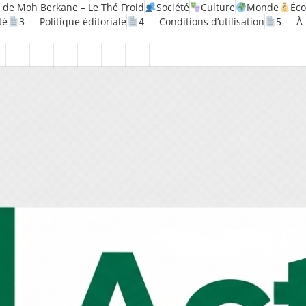
 de Moh Berkane – Le Thé Froid
Société
Culture
Monde
Éc
té
3 — Politique éditoriale
4 — Conditions d’utilisation
5 — À
olitique
Santé
1
2
3
4
5
6
7
8
—
—
—
—
—
—
—
—
rique
Mentions
Politique
Politique
Conditions
À
Contact
Page
Biographie
légales
de
éditoriale
d’utilisation
propos
Accueil
Moh
confidentialité
Berkane