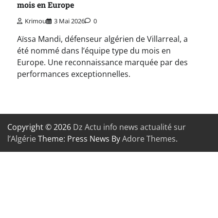
mois en Europe
Krimou
3 Mai 2026
0
Aïssa Mandi, défenseur algérien de Villarreal, a
été nommé dans l’équipe type du mois en
Europe. Une reconnaissance marquée par des
performances exceptionnelles.
Copyright © 2026
Dz Actu info news actualité sur
l’Algérie
Theme: Press News By
Adore Themes
.