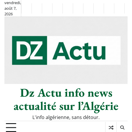
Skip
vendredi,
août 7,
to
Non
La
2026
content
Flash
Sport
classé
Diaspora
Chronique
Société
Culture
Monde
Économie
Tech
P
Info
de
&
Moh
Numé
Berkane
–
Le
Thé
Froid
Dz Actu info news
actualité sur l’Algérie
L'info algérienne, sans détour.