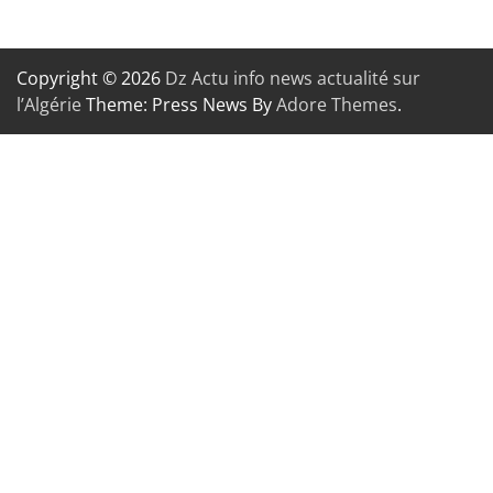
Copyright © 2026
Dz Actu info news actualité sur
l’Algérie
Theme: Press News By
Adore Themes
.