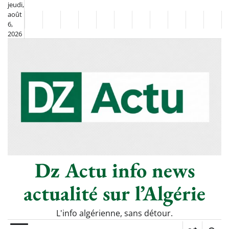
Skip
jeudi,
août
to
Non
La
6,
content
2026
Flash
Sport
classé
Diaspora
Chronique
Société
Culture
Monde
Économie
Tech
Poli
Info
de
&
Moh
Numériq
Berkane
–
Le
Thé
Froid
Dz Actu info news
actualité sur l’Algérie
L'info algérienne, sans détour.