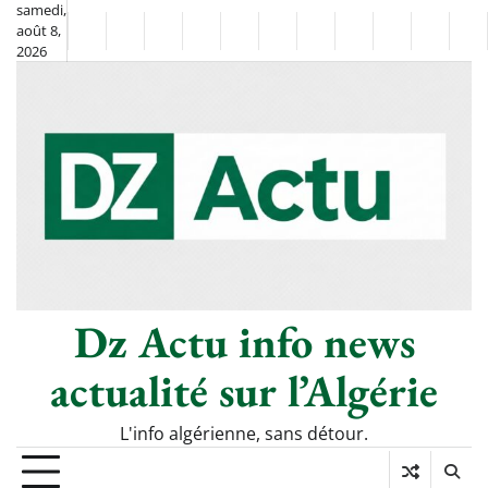
Skip
samedi,
août 8,
to
Non
La
2026
content
Flash
Sport
classé
Diaspora
Chronique
Société
Culture
Monde
Économie
Tech
Po
Info
de
&
Moh
Numér
Berkane
–
Le
Thé
Froid
Dz Actu info news
actualité sur l’Algérie
L'info algérienne, sans détour.