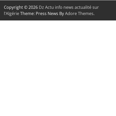
Copyright © 2026
Dz Actu info news actualité sur
l’Algérie
Theme: Press News By
Adore Themes
.