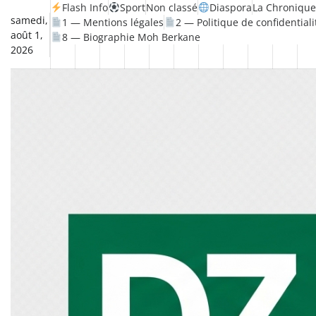
Skip
Flash Info
Sport
Non classé
Diaspora
La Chronique
samedi,
1 — Mentions légales
2 — Politique de confidentiali
to
août 1,
8 — Biographie Moh Berkane
content
2026
Non
La
Flash
Sport
classé
Diaspora
Chronique
Société
Culture
Monde
Économie
Tech
P
Info
de
&
Moh
Numé
Berkane
–
Le
Thé
Froid