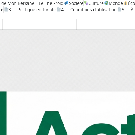
 de Moh Berkane – Le Thé Froid
Société
Culture
Monde
Éc
té
3 — Politique éditoriale
4 — Conditions d’utilisation
5 — À
olitique
Santé
1
2
3
4
5
6
7
8
—
—
—
—
—
—
—
—
rique
Mentions
Politique
Politique
Conditions
À
Contact
Page
Biographie
légales
de
éditoriale
d’utilisation
propos
Accueil
Moh
confidentialité
Berkane