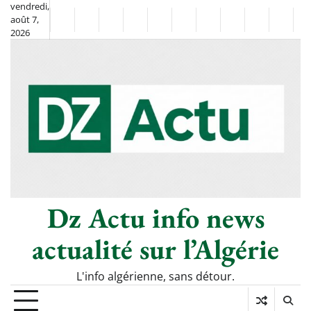
Skip
vendredi,
août 7,
to
Non
La
2026
content
Flash
Sport
classé
Diaspora
Chronique
Société
Culture
Monde
Économie
Tech
P
Info
de
&
Moh
Numé
Berkane
–
Le
Thé
Froid
Dz Actu info news
actualité sur l’Algérie
L'info algérienne, sans détour.