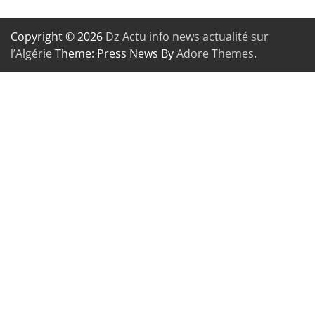
Copyright © 2026
Dz Actu info news actualité sur
l’Algérie
Theme: Press News By
Adore Themes
.