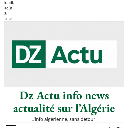
Skip
lundi,
août
to
Non
La
3,
content
2026
Flash
Sport
classé
Diaspora
Chronique
Société
Culture
Monde
Économie
Tech
Poli
Info
de
&
Moh
Numériq
Berkane
–
Le
Thé
Froid
Dz Actu info news
actualité sur l’Algérie
L'info algérienne, sans détour.