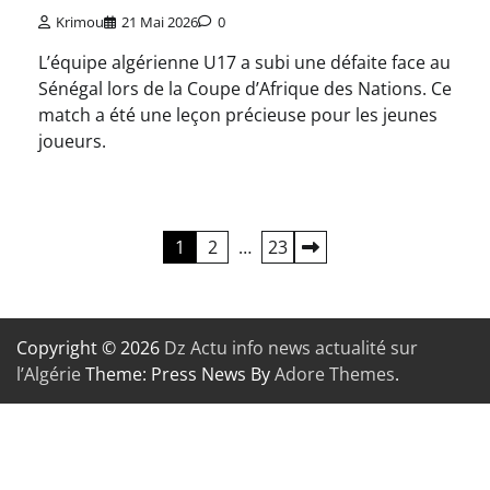
Krimou
21 Mai 2026
0
L’équipe algérienne U17 a subi une défaite face au
Sénégal lors de la Coupe d’Afrique des Nations. Ce
match a été une leçon précieuse pour les jeunes
joueurs.
Pagination
1
2
…
23
des
publications
Copyright © 2026
Dz Actu info news actualité sur
l’Algérie
Theme: Press News By
Adore Themes
.